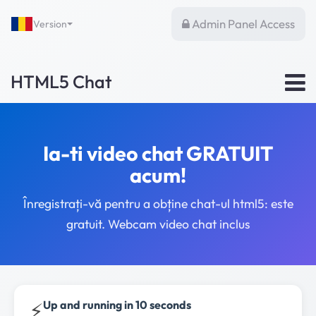
Admin Panel Access
Version
HTML5 Chat
Ia-ti video chat GRATUIT
acum!
Înregistrați-vă pentru a obține chat-ul html5: este
gratuit. Webcam video chat inclus
⚡
Up and running in 10 seconds