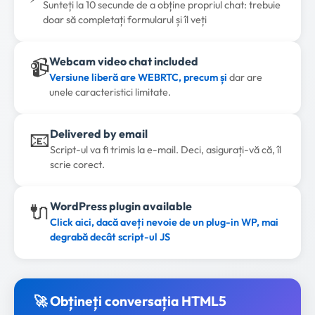
Sunteți la 10 secunde de a obține propriul chat: trebuie
doar să completați formularul și îl veți
📹
Webcam video chat included
Versiune liberă are WEBRTC, precum și
dar are
unele caracteristici limitate.
📧
Delivered by email
Script-ul va fi trimis la e-mail. Deci, asigurați-vă că, îl
scrie corect.
🔌
WordPress plugin available
Click aici, dacă aveți nevoie de un plug-in WP, mai
degrabă decât script-ul JS
🚀 Obțineți conversația HTML5